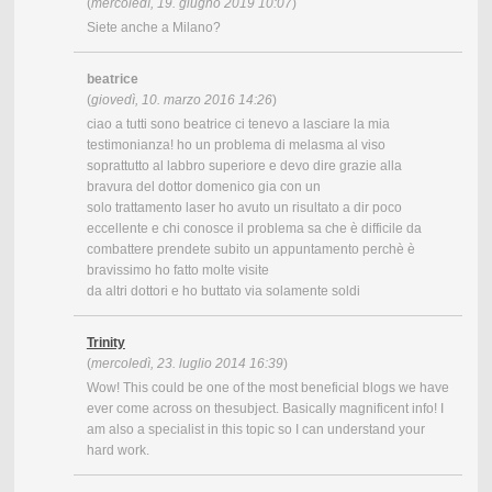
(
mercoledì, 19. giugno 2019 10:07
)
Siete anche a Milano?
beatrice
(
giovedì, 10. marzo 2016 14:26
)
ciao a tutti sono beatrice ci tenevo a lasciare la mia
testimonianza! ho un problema di melasma al viso
soprattutto al labbro superiore e devo dire grazie alla
bravura del dottor domenico gia con un
solo trattamento laser ho avuto un risultato a dir poco
eccellente e chi conosce il problema sa che è difficile da
combattere prendete subito un appuntamento perchè è
bravissimo ho fatto molte visite
da altri dottori e ho buttato via solamente soldi
Trinity
(
mercoledì, 23. luglio 2014 16:39
)
Wow! This could be one of the most beneficial blogs we have
ever come across on thesubject. Basically magnificent info! I
am also a specialist in this topic so I can understand your
hard work.