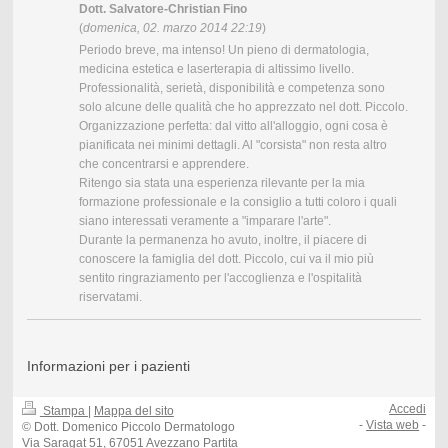
Dott. Salvatore-Christian Fino
(
domenica, 02. marzo 2014 22:19
)
Periodo breve, ma intenso! Un pieno di dermatologia,
medicina estetica e laserterapia di altissimo livello.
Professionalità, serietà, disponibilità e competenza sono
solo alcune delle qualità che ho apprezzato nel dott. Piccolo.
Organizzazione perfetta: dal vitto all'alloggio, ogni cosa è
pianificata nei minimi dettagli. Al "corsista" non resta altro
che concentrarsi e apprendere.
Ritengo sia stata una esperienza rilevante per la mia
formazione professionale e la consiglio a tutti coloro i quali
siano interessati veramente a "imparare l'arte".
Durante la permanenza ho avuto, inoltre, il piacere di
conoscere la famiglia del dott. Piccolo, cui va il mio più
sentito ringraziamento per l'accoglienza e l'ospitalità
riservatami.
Informazioni per i pazienti
Accedi
Stampa
|
Mappa del sito
-
Vista web
-
© Dott. Domenico Piccolo Dermatologo
Via Saragat 51, 67051 Avezzano Partita