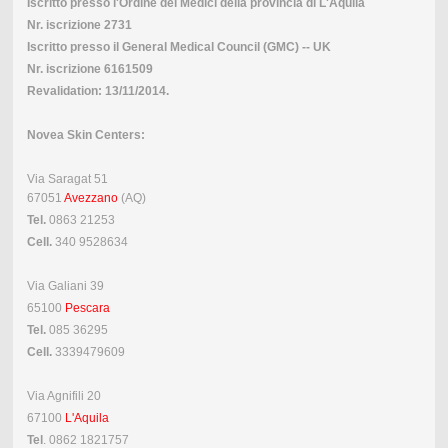
Iscritto presso l'Ordine dei Medici della provincia di L'Aquila
Nr. iscrizione 2731
Iscritto presso il General Medical Council (GMC) -- UK
Nr. iscrizione 6161509
Revalidation: 13/11/2014.
Novea Skin Centers:
Via Saragat 51
67051
Avezzano
(AQ)
Tel.
0863 21253
Cell.
340 9528634
Via Galiani 39
65100
Pescara
Tel.
085 36295
Cell.
3339479609
Via Agnifili 20
67100
L'Aquila
Tel
. 0862 1821757