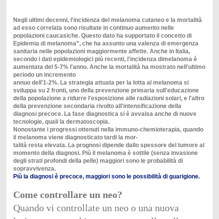
Negli ultimi decenni, l'incidenza del melanoma cutaneo e la mortalità
ad esso correlata sono risultate in continuo aumento nelle
popolazioni caucasiche. Questo dato ha supportato il concetto di
Epidemia di melanoma”, che ha assunto una valenza di emergenza
sanitaria nelle popolazioni maggiormente affette. Anche in Italia,
secondo i dati epidemiologici più recenti, l'incidenza dimelanoma è
aumentata del 5-7% l'anno. Anche la mortalità ha mostrato nell'ultimo
periodo un incremento
annuo dell'1-2%. La strategia attuata per la lotta al melanoma si
sviluppa su 2 fronti, uno della prevenzione primaria sull'educazione
della popolazione a ridurre l'esposizione alle radiazioni solari, e l'altro
della prevenzione secondaria rivolto all'intensificazione della
diagnosi precoce. La fase diagnostica si è avvalsa anche di nuove
tecnologie, quali la dermatoscopia.
Nonostante i progressi ottenuti nella immuno-chemioterapia, quando
il melanoma viene diagnosticato tardi la mor-
talità resta elevata. La prognosi dipende dallo spessore del tumore al
momento della diagnosi. Più il melanoma è sottile (senza invasione
degli strati profondi della pelle) maggiori sono le probabilità di
sopravvivenza.
Più la diagnosi è precoce, maggiori sono le possibilità di guarigione.
Come controllare un neo?
Quando vi controllate un neo o una nuova