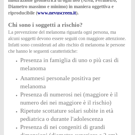
misurazione geometrica di ogni n
eo (Area, Perimetro,
Diametro massimo e minimo) in maniera oggettiva e
riproducibile (
www.nevuscreen.it
).
Chi sono i soggetti a rischio?
La prevenzione del melanoma riguarda ogni persona, ma
alcuni soggetti devono essere seguiti con maggiore a
ttenzione.
Infatti sono considerati ad alto rischio di melanoma le persone
che hanno le seguenti caratteristiche:
Presenza in famiglia di uno o più casi di
melanoma
Anamnesi personale positiva per
melanoma
Presenza di numerosi nei (maggiore è il
numero dei nei maggiore è il rischio)
Ripetute scottature solari subite in età
pediatrica o durante l'adolescenza
Presenza di nei congeniti di grandi
dimensioni (diametro superiore a 2 cm)