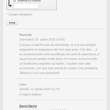
↺
Inserisci il codice
* Campi obbligatori
Invia
Rossella
(
mercoledì, 05. aprile 2023 14:05
)
Conosco il dott.Piccolo da moti tempo, io e la mia famiglia
eseguiamo la mappatura dei nevi ogni anno. Che dire......è
un professionista molto qualificato con anni di esperienza, ci
siamo trovati sempre molto bene !!!! Il mese scorso ho tolto
un bruttissimo angioma sul labbro, i risultati sono stati
eccezionali, con una sola seduta ho risolto il mio problema.
Affidarsi a lui è una garanzia!!!
Luca
(
lunedì, 13. aprile 2020 12:23
)
Il miglior dottore!
Daysi Sierra