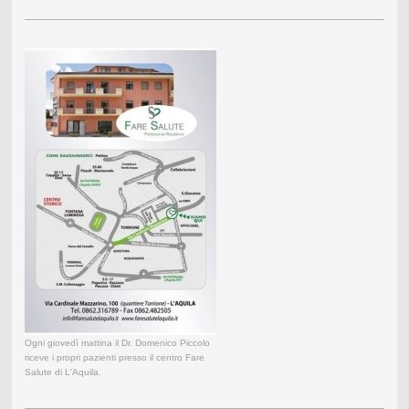
Ogni giovedì mattina il Dr. Domenico Piccolo
riceve i propri pazienti presso il centro Fare
Salute di L'Aquila.