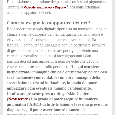
l'acquisizione e la gestione dei pazienti con lesioni pigmentate.
Tramite la
è possibile effettuare
Videodermatoscopia Digitale
accurate mappature dei nei.
Come si esegue la mappatura de
i nei?
Il videodermatoscopio digitale riporta su un monitor l'iimagine
clinica e dermatoscopica dei nei. La qualità dell'immagine è
elevatissima, ciò consente una corretta esecuzione della
tecnica. Il computer equipaggiato con un particolare software
di gestione dati, permette di creare per ogni paziente una
cartella personalizzata in cui si raccolgono tutti i dati
anamnestici ed una mappa di lesioni neviche che devono
essere sottoposte a controllo periodico.
Di ogni neo viene
memorizzata l'immagine clinica e dermatoscopica che così
sarà facilmente confrontabile con altre
immagini della
stessa lesione presenti in database, in modo da poter
apprezzare ogni eventuale minimo cambiamento.
Il software presente presso tutti gli Skin Center
(
Nevuscreen
) è in grado di poter eseguire in maniera
automatica l'ABCD di tutte le lesioni e fare una previsione
diagnostica, di poter avere immediatamente la