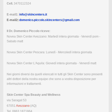
Cell.
3470112324
E-mail1:
info@skincenters.it
E-mail2
:
domenico.piccolo.skincenters@gmail.com
Il Dr. Domenico Piccolo riceve:
Novea Skin Center Avezzano: Martedì intera giornata - Venerdì pom -
Sabato matt
Novea Skin Center Pescara: Lunedì - Mercoledì intera giornata
Novea Skin Center L'Aquila: Giovedì intera giornata - Venerdì matt
Nei giorni diversi da quelli elencati in tutti gli Skin Center sono presenti
altri dottori della nostra equipe che sono a vostra disposizione per
informazioni e trattamenti.
Skin Center Spa Beauty and Wellness
via Saragat 53
67051
Avezzano
(AQ)
Tel. 0863 1871864