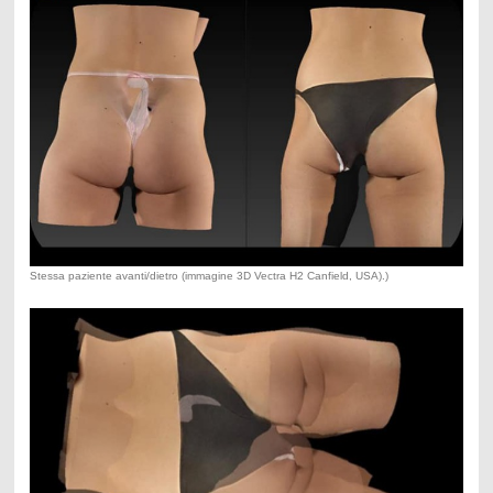
Stessa paziente avanti/dietro (immagine 3D Vectra H2 Canfield, USA).)