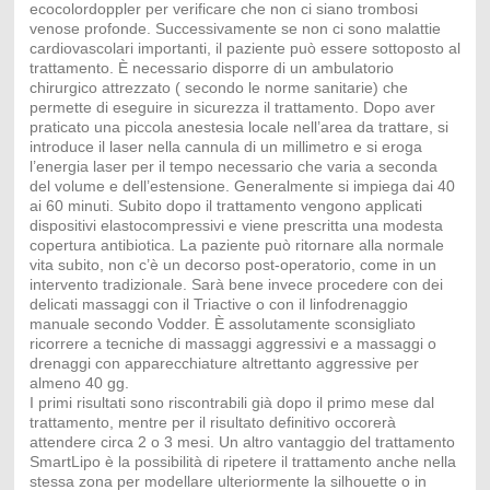
ecocolordoppler per verificare che non ci siano trombosi
venose profonde. Successivamente se non ci sono malattie
cardiovascolari importanti, il paziente può essere sottoposto al
trattamento. È necessario disporre di un ambulatorio
chirurgico attrezzato ( secondo le norme sanitarie) che
permette di eseguire in sicurezza il trattamento. Dopo aver
praticato una piccola anestesia locale nell’area da trattare, si
introduce il laser nella cannula di un millimetro e si eroga
l’energia laser per il tempo necessario che varia a seconda
del volume e dell’estensione. Generalmente si impiega dai 40
ai 60 minuti. Subito dopo il trattamento vengono applicati
dispositivi elastocompressivi e viene prescritta una modesta
copertura antibiotica. La paziente può ritornare alla normale
vita subito, non c’è un decorso post-operatorio, come in un
intervento tradizionale. Sarà bene invece procedere con dei
delicati massaggi con il Triactive o con il linfodrenaggio
manuale secondo Vodder. È assolutamente sconsigliato
ricorrere a tecniche di massaggi aggressivi e a massaggi o
drenaggi con apparecchiature altrettanto aggressive per
almeno 40 gg.
I primi risultati sono riscontrabili già dopo il primo mese dal
trattamento, mentre per il risultato definitivo occorerà
attendere circa 2 o 3 mesi. Un altro vantaggio del trattamento
SmartLipo è la possibilità di ripetere il trattamento anche nella
stessa zona per modellare ulteriormente la silhouette o in