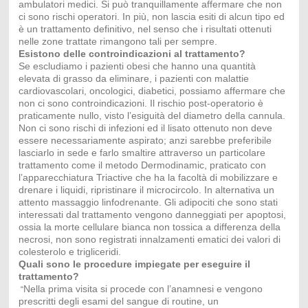
ambulatori medici. Si può tranquillamente affermare che non
ci sono rischi operatori. In più, non lascia esiti di alcun tipo ed
è un trattamento definitivo, nel senso che i risultati ottenuti
nelle zone trattate rimangono tali per sempre.
Esistono delle controindicazioni al trattamento?
Se escludiamo i pazienti obesi che hanno una quantità
elevata di grasso da eliminare, i pazienti con malattie
cardiovascolari, oncologici, diabetici, possiamo affermare che
non ci sono controindicazioni. Il rischio post-operatorio è
praticamente nullo, visto l’esiguità del diametro della cannula.
Non ci sono rischi di infezioni ed il lisato ottenuto non deve
essere necessariamente aspirato; anzi sarebbe preferibile
lasciarlo in sede e farlo smaltire attraverso un particolare
trattamento come il metodo Dermodinamic, praticato con
l’apparecchiatura Triactive che ha la facoltà di mobilizzare e
drenare i liquidi, ripristinare il microcircolo. In alternativa un
attento massaggio linfodrenante. Gli adipociti che sono stati
interessati dal trattamento vengono danneggiati per apoptosi,
ossia la morte cellulare bianca non tossica a differenza della
necrosi, non sono registrati innalzamenti ematici dei valori di
colesterolo e trigliceridi.
Quali sono le procedure impiegate per eseguire il
trattamento?
Nella prima visita si procede con l’anamnesi e vengono
“
prescritti degli esami del sangue di routine, un