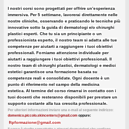
I nostri corsi sono progettati per offrire un’esperienza
immersiva. Per 5 settimane, lavorerai direttamente nelle
nostre cliniche, osservando e praticando le tecniche più
innovative sotto la guida di dermatologi e/o chirurghi
plastici esperti. Che tu sia un principiante o un
professionista esperto, il nostro team si adatta alle tue
competenze per aiutarti a raggiungere i tuoi obiettivi
professionali. Forniamo attenzione individuale per
aiutarti a raggiungere i tuoi obiettivi professionali. Il
nostro team di chirurghi plastici, dermatologi e medici
estetici garantisce una formazione basata su
competenze reali e consolidate. Ogni docente è un
punto di riferimento nel campo della medicina
estetica. Al termine del corso rimarrai in contatto con i
tuoi docenti che resteranno disponibili per prestare un
supporto costante alla tua crescita professionale.
Per ulteriori informazioni inviare una e-mail al seguente indirizzo:
domenico.piccolo.skincenters@gmail.com
oppure:
f
tpformazione@gmail.com
Il corso è rivolto soprattutto a giovani dermatologi che vogliano