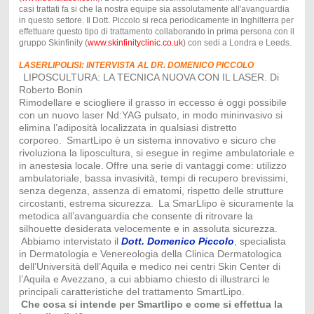
casi trattati fa si che la nostra equipe sia assolutamente all'avanguardia
in questo settore. Il Dott. Piccolo si reca periodicamente in Inghilterra per
effettuare questo tipo di trattamento collaborando in prima persona con il
gruppo Skinfinity (
www.skinfinityclinic.co.uk
) con sedi a Londra e Leeds.
LASERLIPOLISI: INTERVISTA AL DR. DOMENICO PICCOLO
LIPOSCULTURA: LA TECNICA NUOVA CON IL LASER. Di
Roberto Bonin
Rimodellare e sciogliere il grasso in eccesso è oggi possibile
con un nuovo laser Nd:YAG pulsato, in modo mininvasivo si
elimina l’adiposità localizzata in qualsiasi distretto
corporeo.
SmartLipo è un sistema innovativo e sicuro che
rivoluziona la liposcultura, si esegue in regime ambulatoriale e
in anestesia locale.
Offre una serie di vantaggi come: utilizzo
ambulatoriale, bassa invasività, tempi di recupero brevissimi,
senza degenza, assenza di ematomi, rispetto delle strutture
circostanti, estrema sicurezza.
La SmarLlipo è sicuramente la
metodica all’avanguardia che consente di ritrovare la
silhouette desiderata velocemente e in assoluta sicurezza.
Abbiamo intervistato il
Dott. Domenico Piccolo
, specialista
in Dermatologia e Venereologia della Clinica Dermatologica
dell’Università dell’Aquila e medico nei centri Skin Center di
l’Aquila e Avezzano, a cui abbiamo chiesto di illustrarci le
principali caratteristiche del trattamento SmartLipo.
Che cosa si intende per Smartlipo e come si effettua la