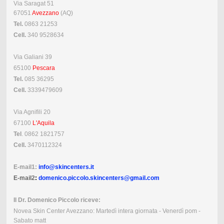
Via Saragat 51
67051
Avezzano
(AQ)
Tel.
0863 21253
Cell.
340 9528634
Via Galiani 39
65100
Pescara
Tel.
085 36295
Cell.
3339479609
Via Agnifili 20
67100
L'Aquila
Tel
. 0862 1821757
Cell.
3470112324
E-mail1:
info@skincenters.it
E-mail2
:
domenico.piccolo.skincenters@gmail.com
Il Dr. Domenico Piccolo riceve:
Novea Skin Center Avezzano: Martedì intera giornata - Venerdì pom -
Sabato matt