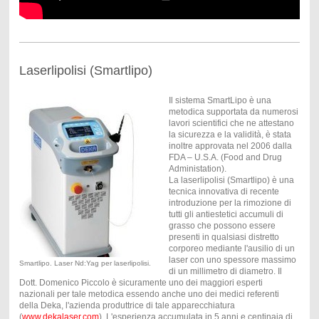
Laserlipolisi (Smartlipo)
Il sistema SmartLipo è una
metodica supportata da numerosi
lavori scientifici che ne attestano
la sicurezza e la validità, è stata
inoltre approvata nel 2006 dalla
FDA – U.S.A. (Food and Drug
Administation).
La laserlipolisi (Smartlipo) è una
tecnica innovativa di recente
introduzione per la rimozione di
tutti gli antiestetici accumuli di
grasso che possono essere
presenti in qualsiasi distretto
corporeo mediante l'ausilio di un
laser con uno spessore massimo
Smartlipo. Laser Nd:Yag per laserlipolisi.
di un millimetro di diametro. Il
Dott. Domenico Piccolo è sicuramente uno dei maggiori esperti
nazionali per tale metodica essendo anche uno dei medici referenti
della Deka, l'azienda produttrice di tale apparecchiatura
(
www.dekalaser.com
). L'esperienza accumulata in 5 anni e centinaia di