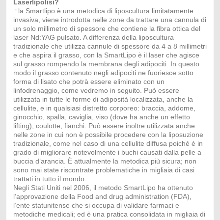
Laserlipolisi?
la Smartlipo è una metodica di liposcultura limitatamente
“
invasiva, viene introdotta nelle zone da trattare una cannula di
un solo millimetro di spessore che contiene la fibra ottica del
laser Nd:YAG pulsato. A differenza della liposcultura
tradizionale che utilizza cannule di spessore da 4 a 8 millimetri
e che aspira il grasso, con la SmartLipo è il laser che agisce
sul grasso rompendo la membrana degli adipociti. In questo
modo il grasso contenuto negli adipociti ne fuoriesce sotto
forma di lisato che potrà essere eliminato con un
linfodrenaggio, come vedremo in seguito. Può essere
utilizzata in tutte le forme di adiposità localizzata, anche la
cellulite, e in qualsiasi distretto corporeo: braccia, addome,
ginocchio, spalla, caviglia, viso (dove ha anche un effetto
lifting), coulotte, fianchi. Può essere inoltre utilizzata anche
nelle zone in cui non è possibile procedere con la liposuzione
tradizionale, come nel caso di una cellulite diffusa poiché è in
grado di migliorare notevolmente i buchi causati dalla pelle a
buccia d’arancia. È attualmente la metodica più sicura; non
sono mai state riscontrate problematiche in migliaia di casi
trattati in tutto il mondo.
Negli Stati Uniti nel 2006, il metodo SmartLipo ha ottenuto
l’approvazione della Food and drug administration (FDA),
l’ente statunitense che si occupa di validare farmaci e
metodiche medicali; ed è una pratica consolidata in migliaia di