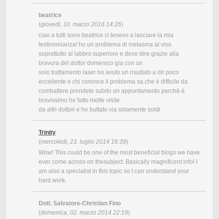
beatrice
(
giovedì, 10. marzo 2016 14:26
)
ciao a tutti sono beatrice ci tenevo a lasciare la mia
testimonianza! ho un problema di melasma al viso
soprattutto al labbro superiore e devo dire grazie alla
bravura del dottor domenico gia con un
solo trattamento laser ho avuto un risultato a dir poco
eccellente e chi conosce il problema sa che è difficile da
combattere prendete subito un appuntamento perchè è
bravissimo ho fatto molte visite
da altri dottori e ho buttato via solamente soldi
Trinity
(
mercoledì, 23. luglio 2014 16:39
)
Wow! This could be one of the most beneficial blogs we have
ever come across on thesubject. Basically magnificent info! I
am also a specialist in this topic so I can understand your
hard work.
Dott. Salvatore-Christian Fino
(
domenica, 02. marzo 2014 22:19
)