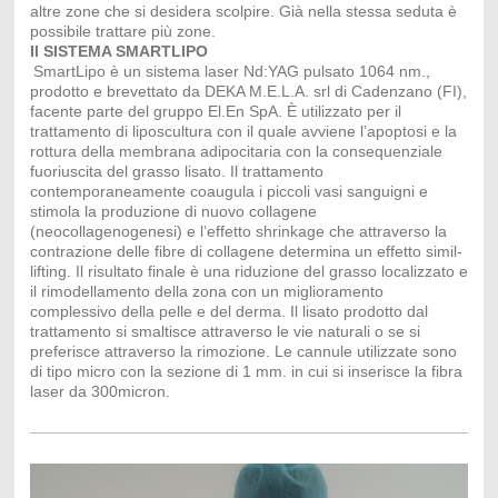
altre zone che si desidera scolpire. Già nella stessa seduta è
possibile trattare più zone.
Il SISTEMA SMARTLIPO
SmartLipo è un sistema laser Nd:YAG pulsato 1064 nm.,
prodotto e brevettato da DEKA M.E.L.A. srl di Cadenzano (FI),
facente parte del gruppo El.En SpA. È utilizzato per il
trattamento di liposcultura con il quale avviene l’apoptosi e la
rottura della membrana adipocitaria con la consequenziale
fuoriuscita del grasso lisato. Il trattamento
contemporaneamente coaugula i piccoli vasi sanguigni e
stimola la produzione di nuovo collagene
(neocollagenogenesi) e l’effetto shrinkage che attraverso la
contrazione delle fibre di collagene determina un effetto simil-
lifting. Il risultato finale è una riduzione del grasso localizzato e
il rimodellamento della zona con un miglioramento
complessivo della pelle e del derma. Il lisato prodotto dal
trattamento si smaltisce attraverso le vie naturali o se si
preferisce attraverso la rimozione. Le cannule utilizzate sono
di tipo micro con la sezione di 1 mm. in cui si inserisce la fibra
laser da 300micron.