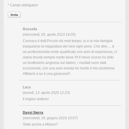
* Campi obbligatori
Invia
Rossella
(
mercoledì, 05. aprile 2023 14:05
)
Conosco il dott.Piccolo da moti tempo, io e la mia famiglia
eseguiamo la mappatura dei nevi ogni anno. Che dire......è
un professionista molto qualificato con anni di esperienza, ci
siamo trovati sempre molto bene !!!! Il mese scorso ho tolto
un bruttissimo angioma sul labbro, i risultati sono stati
eccezionali, con una sola seduta ho risolto il mio problema.
Affidarsi a lui è una garanzia!!!
Luca
(
lunedì, 13. aprile 2020 12:23
)
Il miglior dottore!
Daysi Sierra
(
mercoledì, 19. giugno 2019 10:07
)
Siete anche a Milano?