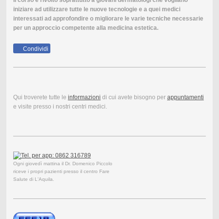
iniziare ad utilizzare tutte le nuove tecnologie e a quei medici
interessati ad approfondire o migliorare le varie tecniche necessarie
per un approccio competente alla medicina estetica.
Condividi
Qui troverete tutte le
informazioni
di cui avete bisogno per
appuntamenti
e visite presso i nostri centri medici.
Ogni giovedì mattina il Dr. Domenico Piccolo
riceve i propri pazienti presso il centro Fare
Salute di L'Aquila.