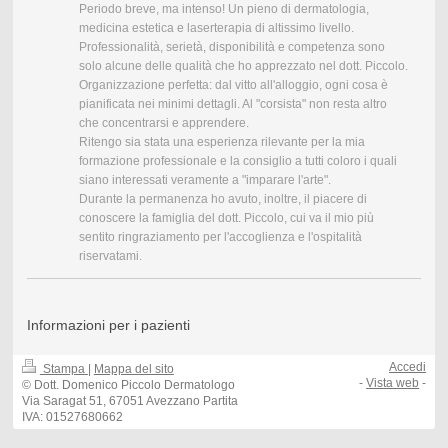
Periodo breve, ma intenso! Un pieno di dermatologia,
medicina estetica e laserterapia di altissimo livello.
Professionalità, serietà, disponibilità e competenza sono
solo alcune delle qualità che ho apprezzato nel dott. Piccolo.
Organizzazione perfetta: dal vitto all'alloggio, ogni cosa è
pianificata nei minimi dettagli. Al "corsista" non resta altro
che concentrarsi e apprendere.
Ritengo sia stata una esperienza rilevante per la mia
formazione professionale e la consiglio a tutti coloro i quali
siano interessati veramente a "imparare l'arte".
Durante la permanenza ho avuto, inoltre, il piacere di
conoscere la famiglia del dott. Piccolo, cui va il mio più
sentito ringraziamento per l'accoglienza e l'ospitalità
riservatami.
Informazioni per i pazienti
Accedi
Stampa
|
Mappa del sito
-
Vista web
-
© Dott. Domenico Piccolo Dermatologo
Via Saragat 51, 67051 Avezzano Partita
IVA: 01527680662