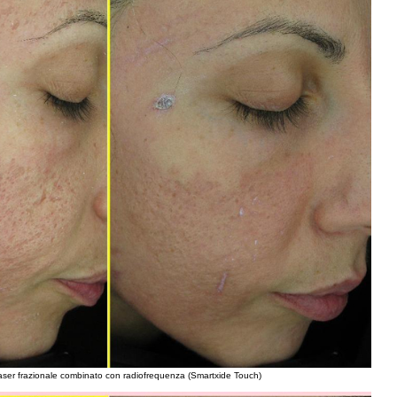
 laser frazionale combinato con radiofrequenza (Smartxide Touch)