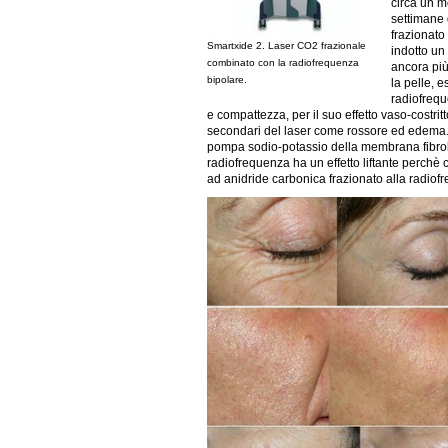
circa un m
settimane 
frazionato
Smartxide 2. Laser CO2 frazionale
indotto un
combinato con la radiofrequenza
ancora più 
bipolare.
la pelle, e
radiofrequ
e compattezza, per il suo effetto vaso-costrit
secondari del laser come rossore ed edema. 
pompa sodio-potassio della membrana fibrobl
radiofrequenza ha un effetto liftante perchè c
ad anidride carbonica frazionato alla radiofr