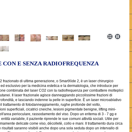
E CON E SENZA RADIOFREQUENZA
O2 frazionato di ultima generazione, o SmartXide 2, è un laser chirurgico
 ed esclusivo per la medicina estetica e la dermatologia, che introduce per
ione combinata del laser CO2 con la radiofrequenza per combattere molteplici
utanei. Il laser frazionale agisce danneggiando piccolissime frazioni di
 rofondità, e lasciando indenne la pelle in superficie. È un laser microablativo
 il trattamento di fotodanneggiamento, rughe profonde del volto,
ni superficiali, cicatrici cneiche, lesioni pigmentate benigne, lifting mini-
ell'area perioculare, rassodamento del viso. Dopo un eritema di 3 - 7 gg e
 entità variabile, il paziente riprende le sue comuni attività sociali. Utile per
mamente delicate come viso, dècolletè, collo e mani. Il trattamento dura circa
e risultati saranno visibili anche dopo una sola seduta dopo un intervallo di