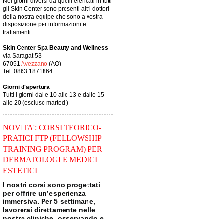
Nei giorni diversi da quelli elencati in tutti
gli Skin Center sono presenti altri dottori
della nostra equipe che sono a vostra
disposizione per informazioni e
trattamenti.
Skin Center Spa Beauty and Wellness
via Saragat 53
67051
Avezzano
(AQ)
Tel. 0863 1871864
Giorni d'apertura
Tutti i giorni dalle 10 alle 13 e dalle 15
alle 20 (escluso martedì)
NOVITA': CORSI TEORICO-
PRATICI FTP (FELLOWSHIP
TRAINING PROGRAM) PER
DERMATOLOGI E MEDICI
ESTETICI
I nostri corsi sono progettati
per offrire un’esperienza
immersiva. Per 5 settimane,
lavorerai direttamente nelle
nostre cliniche, osservando e