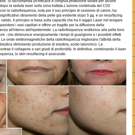
ese. Si raccomanda un'efficace e congrua protezione solare per alcune
dopo la seduta laser sulla zona trattata.L'azione combinata del CO2
 con la radiofrequenza, nota per il suo principio di cessione di calore, ha
 significativo stiramento della pelle già evidente dopo 5 gg. e un resurfacing
valido. Il principio si basa sulla capacità che ha il raggio Laser nel levigare
spandere i vasi capillari e offrire un tragitto per la diffusione della
enza all'interno dell'epidermide. La radiofrequenza restituisce alla pelle tono
tore , che diminuisce energicamente i tempi di guarigione e i possibili effetti
Le onde elettromagnetiche della radiofrequenza migliorano l'attività della
astica stimolando produzione di elastina, acido ialuronico. La
ontrae il collagene a vari gradi di profondità. In definitiva, combinando il laser
equenza, lo skin resulfacing è assicurato.