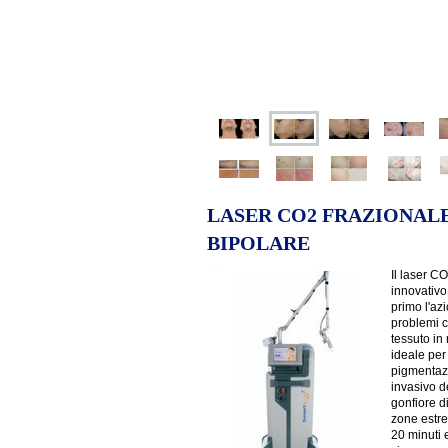
LASER CO2 FRAZIONAL
BIPOLARE
Il laser C
innovativo
primo l'az
problemi c
tessuto in
ideale per
pigmentazio
invasivo d
gonfiore di
zone estre
20 minuti 