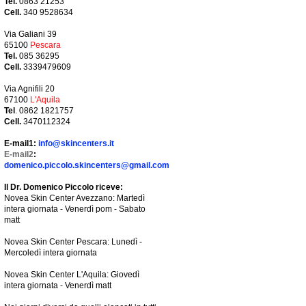
Tel.
0863 21253
Cell.
340 9528634
Via Galiani 39
65100
Pescara
Tel.
085 36295
Cell.
3339479609
Via Agnifili 20
67100
L'Aquila
Tel
. 0862 1821757
Cell.
3470112324
E-mail1:
info@skincenters.it
E-mail2
:
domenico.piccolo.skincenters@gmail.com
Il Dr. Domenico Piccolo riceve:
Novea Skin Center Avezzano: Martedì
intera giornata - Venerdì pom - Sabato
matt
Novea Skin Center Pescara: Lunedì -
Mercoledì intera giornata
Novea Skin Center L'Aquila: Giovedì
intera giornata - Venerdì matt