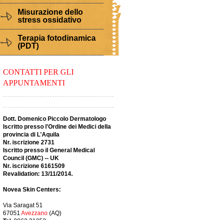
Misurazione dello
stress ossidativo
Terapia fotodinamica
(PDT)
CONTATTI PER GLI
APPUNTAMENTI
Dott. Domenico Piccolo Dermatologo
Iscritto presso l'Ordine dei Medici della
provincia di L'Aquila
Nr. iscrizione 2731
Iscritto presso il General Medical
Council (GMC) -- UK
Nr. iscrizione 6161509
Revalidation: 13/11/2014.
Novea Skin Centers:
Via Saragat 51
67051
Avezzano
(AQ)