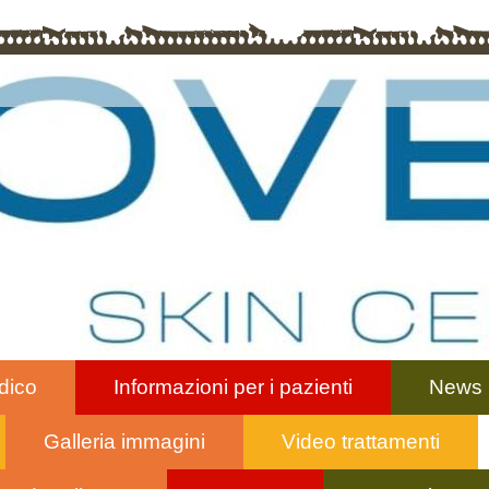
dico
Informazioni per i pazienti
News
Galleria immagini
Video trattamenti