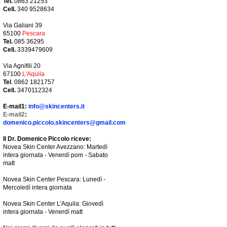
Tel.
0863 21253
Cell.
340 9528634
Via Galiani 39
65100
Pescara
Tel.
085 36295
Cell.
3339479609
Via Agnifili 20
67100
L'Aquila
Tel
. 0862 1821757
Cell.
3470112324
E-mail1:
info@skincenters.it
E-mail2
:
domenico.piccolo.skincenters@gmail.com
Il Dr. Domenico Piccolo riceve:
Novea Skin Center Avezzano: Martedì
intera giornata - Venerdì pom - Sabato
matt
Novea Skin Center Pescara: Lunedì -
Mercoledì intera giornata
Novea Skin Center L'Aquila: Giovedì
intera giornata - Venerdì matt