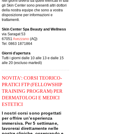
Nei giorni diversi da quelli elencati in tutti
gli Skin Center sono presenti altri dottori
della nostra equipe che sono a vostra
disposizione per informazioni e
trattamenti.
Skin Center Spa Beauty and Wellness
via Saragat 53
67051
Avezzano
(AQ)
Tel. 0863 1871864
Giorni d'apertura
Tutti i giorni dalle 10 alle 13 e dalle 15
alle 20 (escluso martedì)
NOVITA': CORSI TEORICO-
PRATICI FTP (FELLOWSHIP
TRAINING PROGRAM) PER
DERMATOLOGI E MEDICI
ESTETICI
I nostri corsi sono progettati
per offrire un’esperienza
immersiva. Per 5 settimane,
lavorerai direttamente nelle
nostre cliniche, osservando e