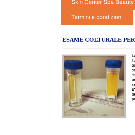
Skin Center Spa Beauty
Termini e condizioni
ESAME COLTURALE PER
Le
l
g
da
ri
u
s
E
ge
pa