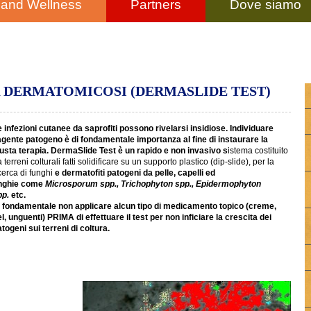
 and Wellness
Partners
Dove siamo
 DERMATOMICOSI (DERMASLIDE TEST)
 infezioni cutanee da saprofiti possono rivelarsi insidiose. Individuare
'agente patogeno è di fondamentale importanza al fine di instaurare la
iusta terapia. DermaSlide Test è un rapido e non invasivo s
istema costituito
 terreni colturali fatti solidificare su un supporto plastico (dip-slide), per la
cerca di funghi
e dermatofiti patogeni da pelle, capelli ed
nghie
come
Microsporum spp., Trichophyton spp., Epidermophyton
pp.
etc.
' fondamentale non applicare alcun tipo di medicamento topico (creme,
l, unguenti) PRIMA di effettuare il test per non inficiare la crescita dei
togeni sui terreni di coltura.