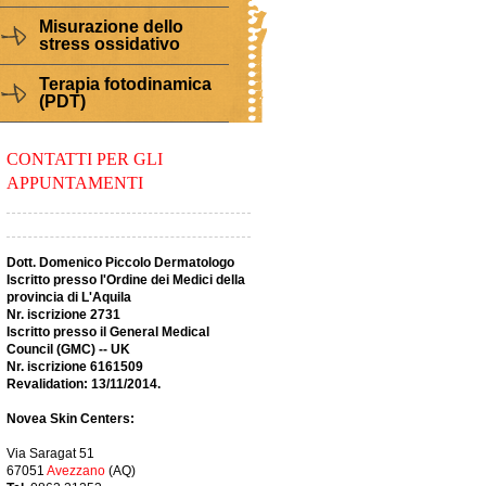
Misurazione dello
stress ossidativo
Terapia fotodinamica
(PDT)
CONTATTI PER GLI
APPUNTAMENTI
Dott. Domenico Piccolo Dermatologo
Iscritto presso l'Ordine dei Medici della
provincia di L'Aquila
Nr. iscrizione 2731
Iscritto presso il General Medical
Council (GMC) -- UK
Nr. iscrizione 6161509
Revalidation: 13/11/2014.
Novea Skin Centers:
Via Saragat 51
67051
Avezzano
(AQ)