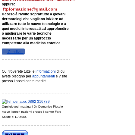
oppure:
f
tpformazione@gmail.com
Il corso è rivolto soprattutto a giovani
dermatologi che vogliano iniziare ad
utilizzare tutte le nuove tecnologie e a
quei medici interessati ad approfondire
o migliorare le varie tecniche
necessarie per un approccio
competente alla medicina estetica.
Condividi
Qui troverete tutte le
informazioni
di cui
avete bisogno per
appuntamenti
e visite
presso i nostri centri medici.
Ogni giovedì mattina il Dr. Domenico Piccolo
riceve i propri pazienti presso il centro Fare
Salute di L'Aquila.