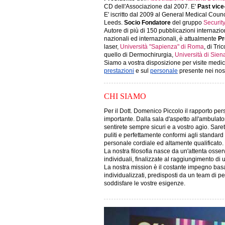
CD dell'Associazione dal 2007. E'
Past
vice
E' iscritto dal 2009 al General Medical Cou
Leeds.
Socio Fondatore
del gruppo
Securi
Autore di più di 150 pubblicazioni internaziona
nazionali ed internazionali, è attualmente
Pr
laser,
Università "Sapienza" di Roma
, di Tri
quello di Dermochirurgia,
Università di Sien
Siamo a vostra disposizione per visite medich
prestazioni
e sul
personale
presente nei nost
CHI SIAMO
Per il Dott. Domenico Piccolo il rapporto per
importante. Dalla sala d'aspetto all'ambulator
sentirete sempre sicuri e a vostro agio. Saret
puliti e perfettamente conformi agli standard
personale cordiale ed altamente qualificato.
La nostra filosofia nasce da un'attenta osse
individuali, finalizzate al raggiungimento di
La nostra mission è il costante impegno basa
individualizzati, predisposti da un team di pe
soddisfare le vostre esigenze.