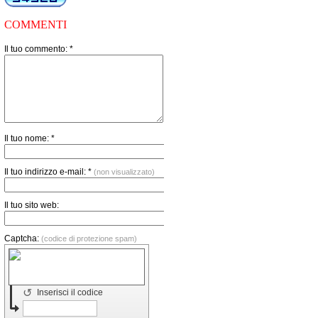
COMMENTI
Il tuo commento: *
Il tuo nome: *
Il tuo indirizzo e-mail: *
(non visualizzato)
Il tuo sito web:
Captcha:
(codice di protezione spam)
↺
Inserisci il codice