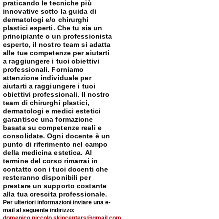
praticando le tecniche più
innovative sotto la guida di
dermatologi e/o chirurghi
plastici esperti. Che tu sia un
principiante o un professionista
esperto, il nostro team si adatta
alle tue competenze per aiutarti
a raggiungere i tuoi obiettivi
professionali. Forniamo
attenzione individuale per
aiutarti a raggiungere i tuoi
obiettivi professionali. Il nostro
team di chirurghi plastici,
dermatologi e medici estetici
garantisce una formazione
basata su competenze reali e
consolidate. Ogni docente è un
punto di riferimento nel campo
della medicina estetica. Al
termine del corso rimarrai in
contatto con i tuoi docenti che
resteranno disponibili per
prestare un supporto costante
alla tua crescita professionale.
Per ulteriori informazioni inviare una e-
mail al seguente indirizzo:
domenico.piccolo.skincenters@gmail.com