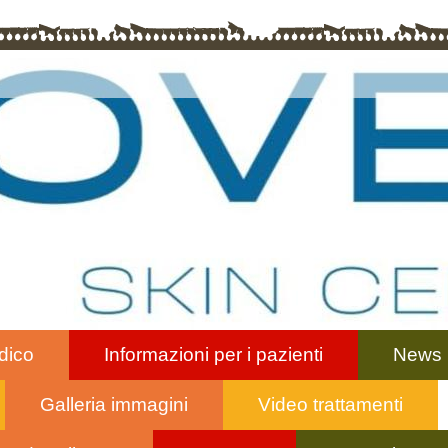
dico
Informazioni per i pazienti
News
Galleria immagini
Video trattamenti