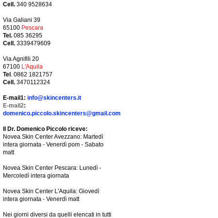
Cell.
340 9528634
Via Galiani 39
65100
Pescara
Tel.
085 36295
Cell.
3339479609
Via Agnifili 20
67100
L'Aquila
Tel
. 0862 1821757
Cell.
3470112324
E-mail1:
info@skincenters.it
E-mail2
:
domenico.piccolo.skincenters@gmail.com
Il Dr. Domenico Piccolo riceve:
Novea Skin Center Avezzano: Martedì
intera giornata - Venerdì pom - Sabato
matt
Novea Skin Center Pescara: Lunedì -
Mercoledì intera giornata
Novea Skin Center L'Aquila: Giovedì
intera giornata - Venerdì matt
Nei giorni diversi da quelli elencati in tutti