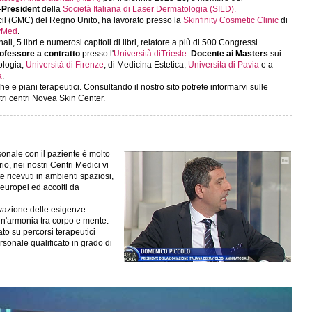
-President
della
Società Italiana di Laser Dermatologia (SILD).
ncil (GMC) del Regno Unito, ha lavorato presso la
Skinfinity Cosmetic Clinic
di
tyMed
.
li, 5 libri e numerosi capitoli di libri, relatore a più di 500 Congressi
ofessore a contratto
presso l'
Università diTrieste
.
Docente ai Masters
sui
cologia,
Università di Firenze
, di Medicina Estetica,
Università di Pavia
e a
a
.
e e piani terapeutici. Consultando il nostro sito potrete informarvi sulle
ri centri Novea Skin Center.
sonale con il paziente è molto
io, nei nostri Centri Medici vi
e ricevuti in ambienti spaziosi,
 europei ed accolti da
rvazione delle esigenze
 un'armonia tra corpo e mente.
to su percorsi terapeutici
rsonale qualificato in grado di