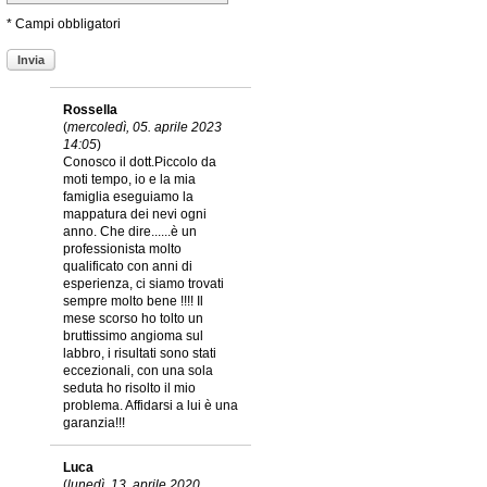
* Campi obbligatori
Invia
Rossella
(
mercoledì, 05. aprile 2023
14:05
)
Conosco il dott.Piccolo da
moti tempo, io e la mia
famiglia eseguiamo la
mappatura dei nevi ogni
anno. Che dire......è un
professionista molto
qualificato con anni di
esperienza, ci siamo trovati
sempre molto bene !!!! Il
mese scorso ho tolto un
bruttissimo angioma sul
labbro, i risultati sono stati
eccezionali, con una sola
seduta ho risolto il mio
problema. Affidarsi a lui è una
garanzia!!!
Luca
(
lunedì, 13. aprile 2020